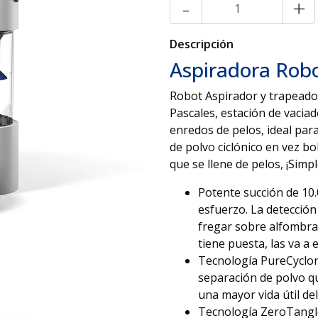
-
+
Descripción
Aspiradora Rob
Robot Aspirador y trapeador
Pascales, estación de vacia
enredos de pelos, ideal par
de polvo ciclónico en vez b
que se llene de pelos, ¡Simp
Potente succión de 10.0
esfuerzo. La detección
fregar sobre alfombras
tiene puesta, las va a e
Tecnología PureCyclon
separación de polvo qu
una mayor vida útil de
Tecnología ZeroTangle 2