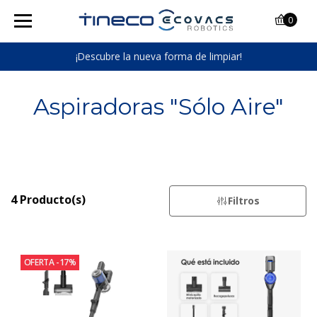
0
¡Descubre la nueva forma de limpiar!
Aspiradoras "Sólo Aire"
4 Producto(s)
Filtros
OFERTA -17%