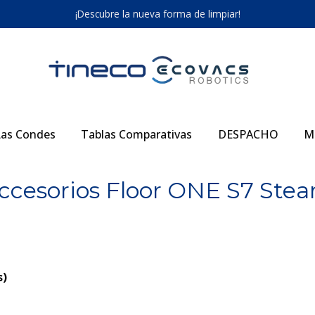
¡Descubre la nueva forma de limpiar!
as Condes
Tablas Comparativas
DESPACHO
M
ccesorios Floor ONE S7 Ste
s)