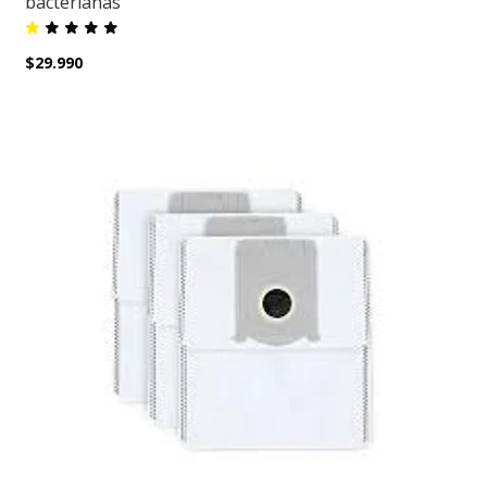
bacterianas
$29.990