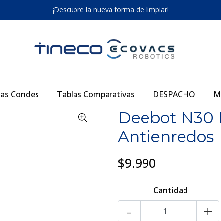
¡Descubre la nueva forma de limpiar!
as Condes
Tablas Comparativas
DESPACHO
M
Deebot N30 P
Antienredos
$9.990
Cantidad
-
+